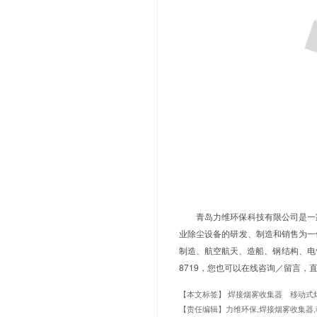
#
焊接烟雾
查滤材的堵塞
且室内空气清
定的净化要求