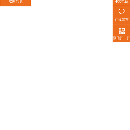
400电话
在线留言
激光切割烟尘净化器
微信扫一
增加越多，说明收集的烟雾越多。检
质量，如果员工没有明显的不适感，
热门搜索
康安全标准，评估收集器是否达到规
移动式焊烟净化
集中式焊烟净化
打磨除尘风墙