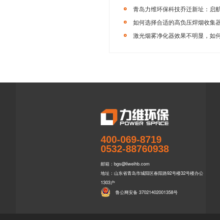
制造、航空航天
8719，您也
【本文标签】
焊
【责任编辑】
力
上一篇：
如
400-069-8719
0532-88760938
邮箱：bgs@liweihb.com
地址：山东省青岛市城阳区春阳路92号楼32号楼办公
相关推荐
1303户
鲁公网安备 37021402001358号