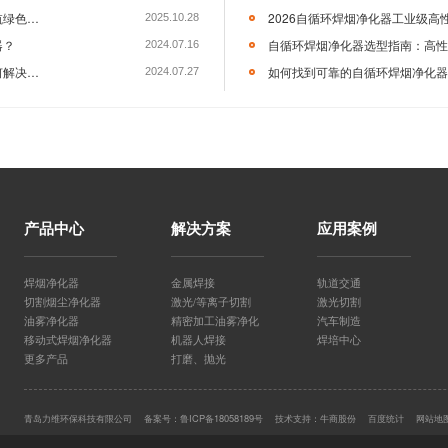
、造船、钢结构、电气工程、农业机械等行业领域有着很高的声誉和
可以在线咨询／留言，直接与客服进行沟通。
接烟雾收集器
移动式焊烟净化器
焊接烟尘净化器
力维环保
维环保,焊接烟雾收集器,移动式焊烟净化器
产品中心
解决方案
应用案例
何维护力维焊接净化设备？
焊烟净化器
金属焊接
轨道交通
下一篇：
切割烟尘净化器
激光/等离子切割
激光切割
油雾净化器
精密加工油雾净化
汽车制造
移动式焊烟净化器
机器人焊接
焊培中心
更多产品
打磨、抛光
青岛力维环保科技有限公司
备案号：
鲁ICP备18058189号
技术支持：
牛商股份
百度统计
网站地