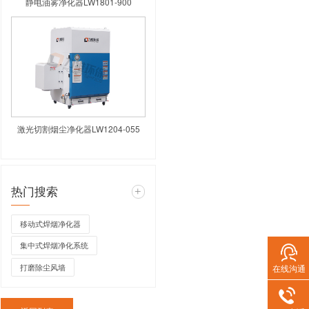
高负压焊烟净化器LW
静电油雾净化器L
在线沟通