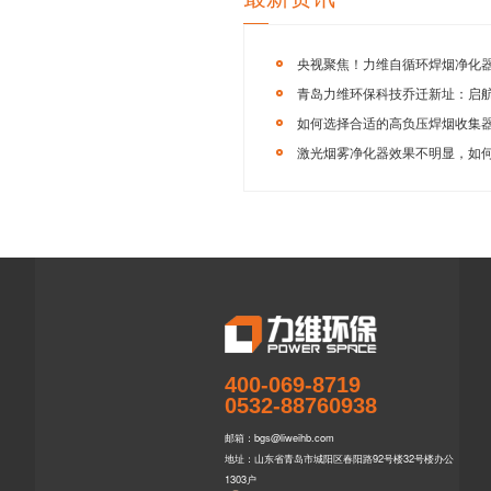
青岛力维
净化系统 是目
企业生产动态性
服进行沟通。
【本文标签】
自
400-069-8719
0532-88760938
【责任编辑】
力
邮箱：bgs@liweihb.com
地址：山东省青岛市城阳区春阳路92号楼32号楼办公
1303户