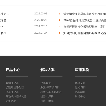
环保的此例成功案例证明，对于大型、高层高、需频繁进行天车
前更优、更灵活的烟尘治理选择。它不仅仅是一台焊烟除尘器，
的“可移动的洁净空气解决方案”。咨询热线：400-069-871
产品中心
解决方案
应用案例
循环焊烟净化器
焊烟收集器
力维环保
焊烟净化器
金属焊接
轨道交通
切割烟尘净化器
激光/等离子切割
激光切割
维环保
油雾净化器
精密加工油雾净化
汽车制造
移动式焊烟净化器
机器人焊接
焊培中心
更多产品
打磨、抛光