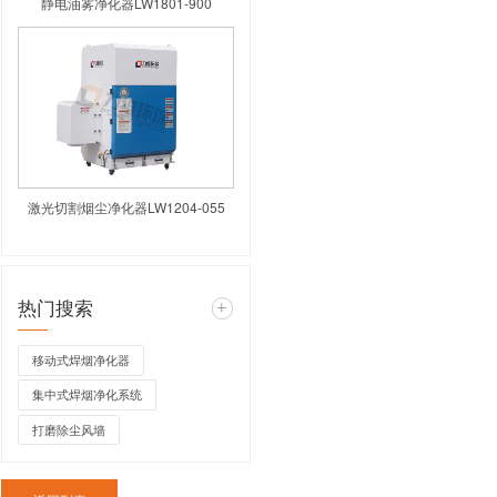
高负压焊烟净化器LW
开阔、焊点分散、烟尘收集困难等行
法灵活调整等诸多局限。青岛力维环
，成功攻克了这些痛点，为行业提供
静电油雾净化器L
部部署有80台焊机同时作业。焊接工位
高），内部密集部署了100台焊机，焊