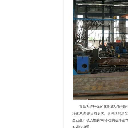
针对车间
头捕捉，就地净
力维自循
变化轻松移动
降小。
此项目实
设备的就位与
康。全程未对
统，自循环系