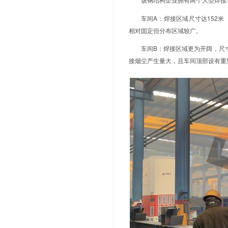
使用产品
产品规格
客户使用
客户使用
业共性难题。
保科技近期为
了可借鉴的成
该钢结构
车间A：焊
相对固定但分
车间B：焊