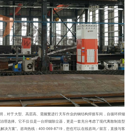
的实际情况与核心诉求，青岛力维环保推荐并实施了
自循环焊烟
化，清洁空气室内循环”，完全摒弃了对漫长管道的依赖。
环焊烟净化器可被灵活布置在每台或每组焊机附近。设备底部配
。安装过程极其简单快捷，仅需接通电源即可投入运行，对车间
施后，两个大型车间的作业环境得到了根本性改变：在不停产的
调试。车间整体能见度明显提高，工人操作区域的烟尘浓度远低
生产进度造成任何影响，行车吊装效率保持不变，布局灵活性
统在后期使用中，仅运行所需的设备即可，能耗大大降低；且滤