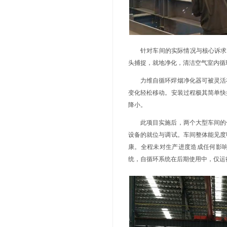
接烟尘产生量