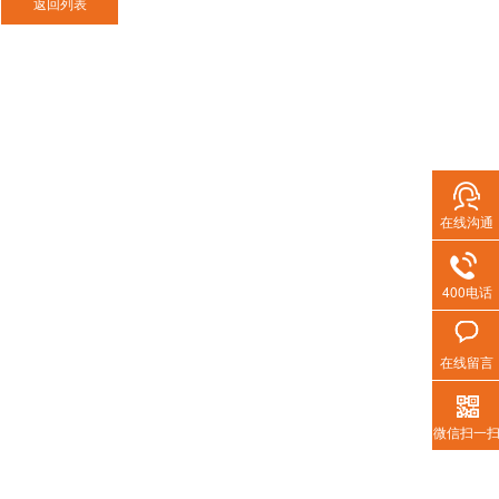
激光切割烟尘净化器
在线沟通
热门搜索
400电话
移动式焊烟净化
集中式焊烟净化
在线留言
打磨除尘风墙
微信扫一