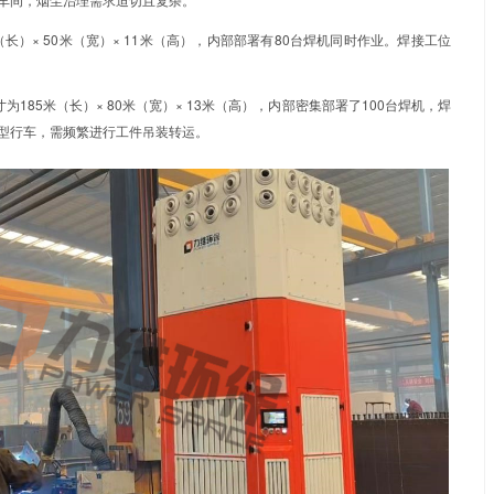
：自循环
焊烟
净化器
参数：
LW16系列
设备：焊机
等
情况：
在建筑钢结构制造领域，大型构件焊接车间往往面临空间
传统的集中除尘管道系统存在铺设工程量大、影响车间布局、无
湖北某大型钢结构企业提供的定制化
自循环焊烟净化器
解决方案
功范例。
企业拥有两个大型焊接车间，烟尘治理需求迫切且复杂。
接区域尺寸达152米（长）× 50米（宽）× 11米（高），内
布区域较广。
接区域更为开阔，尺寸为185米（长）× 80米（宽）× 13米（