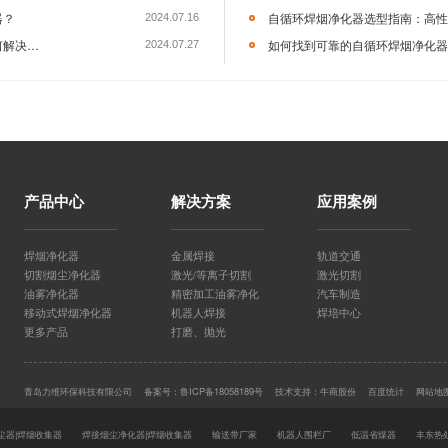
可以在线咨询／留言，直接与客服进行沟通。
中式焊烟净化器
焊接烟尘净化器
焊烟除尘器
力维环保
维环保,集中式焊烟净化器,焊接烟尘净化器
离子切割除尘设备如何选择？
产品中心
解决方案
应用案例
下一篇：
激光
焊烟净化器
金属焊接
轨道交通
切割烟尘净化器
激光/等离子切割
激光切割
油雾净化器
精密加工油雾净化
汽车制造
移动式焊烟净化器
机器人焊接
焊培中心
更多产品
打磨、抛光
青岛力维环保科技有限公司
备案号：
鲁ICP备18058189号
技术支持：
牛商股份
百度统计
网站地
力维环保|广东某中药制药企业定制的“中药生产车间除尘系统”安装完成
尘器|焊烟收集器
焊接烟尘净化器|焊烟收集器
输送带厂家
机器人围栏厂
低温省煤器
丰东热