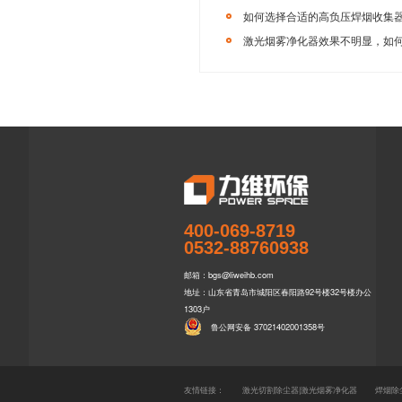
8719，您也
【本文标签】
集
【责任编辑】
力
上一篇：
等
400-069-8719
0532-88760938
邮箱：bgs@liweihb.com
地址：山东省青岛市城阳区春阳路92号楼32号楼办公
相关推荐
1303户
鲁公网安备 37021402001358号
友情链接：
激光切割除尘器|激光烟雾净化器
焊烟除