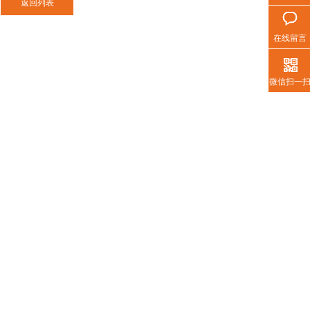
在线留言
激光切割烟尘净化器
微信扫一
净化效率，增加能耗，并可能损坏风
，确保所有部件正常工作。在使用净
热门搜索
移动式焊烟净化
集中式焊烟净化
打磨除尘风墙