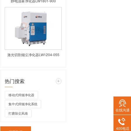
高负压焊烟净化器LW
静电油雾净化器L
在线沟通
400电话