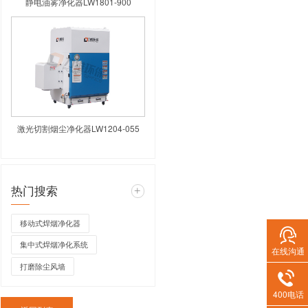
高负压焊烟净化器LW
静电油雾净化器L
在线沟通
400电话