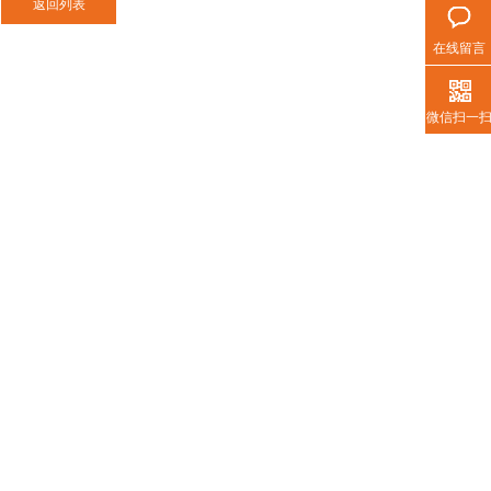
在线留言
激光切割烟尘净化器
微信扫一
增加了安全性。自动脉冲反吹清灰系
、负压高，能很好的解决激光切割过
热门搜索
移动式焊烟净化
集中式焊烟净化
打磨除尘风墙