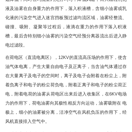
液及油雾在自身重力的作用下，落入积液槽，含细小油雾或乳
化液的污染空气进入迷宫挡板预过滤均流区域，油雾经整流、
碰撞、吸附、凝聚等过程后，液滴在重力的作用下落入积液
槽，最后含特别细小油雾的污染空气经预分离器流出后进入静
电过滤段。
在荷电区（直流电离区），12KV的直流高压场的作用下，使含
油气体电离，产生大量自由电子及正离子，当含油气体通过存
在大量离子及电子的空间时，离子及电子会附着在粉尘上，附
着负离子和电子的粉尘荷负电，附着正离子和电子的粉尘荷正
电，附着电荷的油雾从荷电区出来后进入收集区，在6KV电场
力的作用下，荷电油雾向其极性相反方向运动，油雾吸附在 电
极上，细小的油雾被分离，洁净空气在风机负压的作用下，经
风机直接排入空气中。