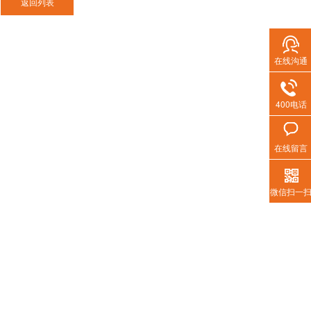
在线沟通
激光切割烟尘净化器
400电话
在线留言
热门搜索
微信扫一
移动式焊烟净化
集中式焊烟净化
打磨除尘风墙