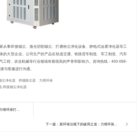
器行业焊接工序分散、烟尘颗粒细小的特点，力维环保推出
#集
结合，实现烟尘的集中收集与净化。某变压器生产企业引入该方
制造：节能与环保双重兼顾
节能风机，搭配变频控制系统，可根据实际工况自动调节功率，年
噪音低于75dB，符合工业场所噪声排放标准，真正实现“绿色生