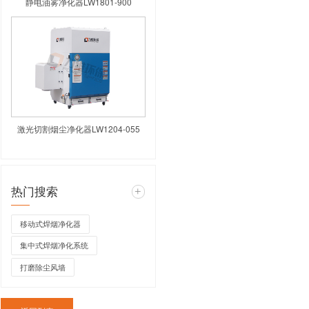
高负压焊烟净化器LW
3μm，对焊接烟尘的净化效率高达
倍，同等体积下处理风量更大，且阻力
免人工维护的繁琐。实验数据显示，
保设备持续运行。
静电油雾净化器L