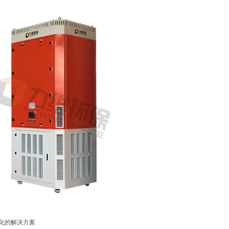
技术：滤筒升级，净化效率再攀高峰
#滤筒式焊烟净化器
采用进口纳米阻燃滤材，过滤精度可达0.
传统布袋除尘器相比，滤筒的折叠式结构使其过滤面积提升3-5
20%-30%。
脉冲清灰系统：自动维护，长效稳定
智能脉冲反吹清灰系统，可根据滤筒阻力自动调节清灰频率，避
使用寿命延长至6000小时以上，减少滤芯更换成本，同时确