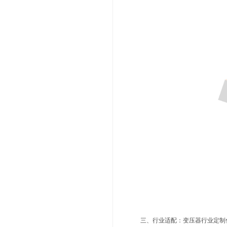
一、核心
力维环保
99.9%。与
更小，能耗降低
二、智能
设备搭载
该系统能使滤筒