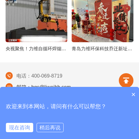
央视聚焦！力维自循环焊烟净化器助力变压器巨头打造绿色智造新标杆
青岛力维环保科技乔迁新址：启航绿色发展新征程
电话：400-069-8719
邮箱：bgs@liweihb.com
×
地址：山东省青岛市城阳区春阳路92号楼32号楼办公
1303户
欢迎来到本网站，请问有什么可以帮您？
青岛力维环保科技有限公司
网站地图
现在咨询
稍后再说
首页
产品
案例
电话