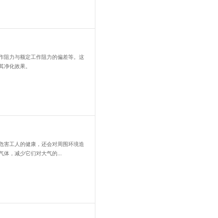
每天如何维护？
护：每天检查过滤筒的状况，及时清灰。每年都要查看滤筒的损失程度
，以保证设备的工作效率。在清理滤芯时，要注意不要过分用力处理滤.
性能指标有哪些？