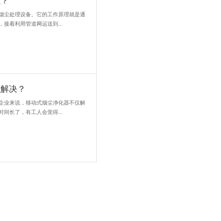
烟尘净化器在生产制造业中的作用有什么？
化器在生产制造业中扮演着重要的角色，其主要有：改良工作环境：焊
和有害气体，对工人的健康造成潜在危害，焊接机器人烟尘净化器能够.
尘排放污染超标怎么办？
生的烟尘超标可能会对环境和人体健康造成负面影响。因此，如果发现
要先去了解当地环保法律法规，确定激光切割烟尘排放的标准和限制等.