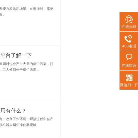
性能指标，如噪声、绝缘电阻、漏风率、实际工作阻力与额定工作阻力
程度上反映焊烟净化器的性能和质量，从而影响其净化效果。
在线沟通
400电话
的使用对环境具有哪些影响？
在线留言
大量的有害气体和微粒物质，这些物质不仅直接危害工人的健康，还会
能够有效地过滤和净化焊接产生的烟尘和有害气体，减少它们对大气的.
微信扫一
烟尘大，焊烟净化器如何选购？