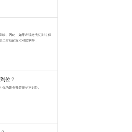
力与适用场景：不同的焊烟净化器具有不同的处理能力和适用场景。在
求和焊接作业场所的特点，选择适合的型号和配置。
生大量烟尘怎么办？这台打磨除尘台了解一下
业中的必备工序，虽然能给工厂带来许多经理，但同时也会产生大量的
粒大量汇集，对车间空气环境会造成极大破坏，工人长期处于烟尘浓度.