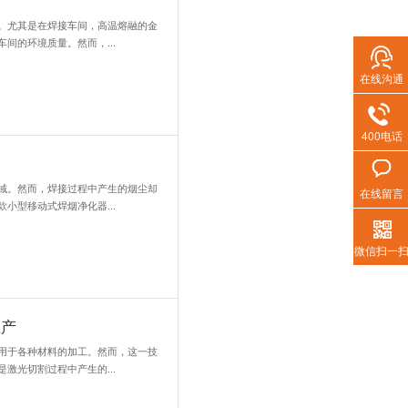
油雾污染是一个长期存在且难以彻底解决的问题。油雾颗粒度小，过滤
和化学因素的复杂交织，这让许多企业面临着环境保护与生产效率的双.
在线沟通
400电话
器人焊接作业产生的大量烟尘？
在线留言
机器人焊接技术在工业生产中得到了广泛应用。然而，机器人焊接作业
不仅对工作环境造成污染，还对工人的健康造成威胁。因此，如何有效.
微信扫一
循环烟尘净化器：一份实用指南