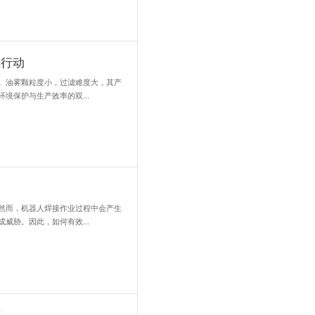
净化器多元化使用
以其安装便捷、适应性强、运行成本低、适用广泛等优势，成为了现代
循环烟尘净化器特别适用于大型焊接重型异性工件的车间。在这些车间.
染，青岛力维环保油雾净化器在行动