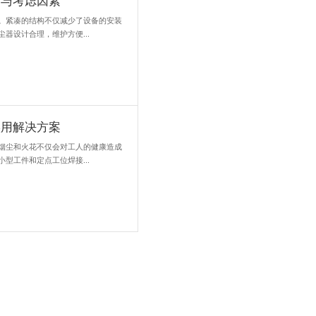
尘污染，净化器助力企业绿色生产
激光切割技术凭借其高精度和的特性，已广泛应用于各种材料的加工。
同时，也伴随着一些问题，其中令人关注的就是激光切割过程中产生的.
困扰，教你挑选理想的打磨除尘工作台
设计考虑到了人体工程学，确保了操作的舒适性和便捷性。其合理的布
快速上手，降低了培训成本。同时，稳定可靠的台面设计能够承受重物.