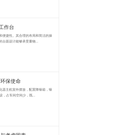
产过程中，烟尘污染已成为一个无法回避的问题。尤其是在焊接车间，
，不仅对工人的身体健康造成威胁，也影响了车间的环境质量。然而，.
净化器守护蓝天白云
，焊接作为一项重要的工艺，广泛应用在各个领域。然而，焊接过程中
健康带来了严重影响。为了解决这一问题，一款小型移动式焊烟净化器.